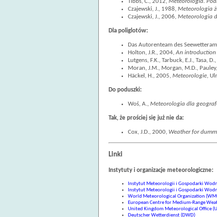
Tibbs, C., 2012,
Meteorologia. Pod
Czajewski, J., 1988,
Meteorologia ż
Czajewski, J., 2006,
Meteorologia d
Dla poliglotów:
Das Autorenteam des Seewetteram
Holton, J.R., 2004,
An introduction
Lutgens, F.K., Tarbuck, E.J., Tasa, D
Moran, J.M., Morgan, M.D., Pauley
Häckel, H., 2005,
Meteorologie
, Ul
Do poduszki:
Woś, A.,
Meteorologia dla geogra
Tak, że prościej się już nie da:
Cox, J.D., 2000,
Weather for dumm
Linki
Instytuty i organizacje meteorologiczne:
Instytut Meteorologii i Gospodarki Wo
Instytut Meteorologii i Gospodarki Wod
World Meteorological Organization (WM
European Centre for Medium-Range Weath
United Kingdom Meteorological Office 
Deutscher Wetterdienst (DWD)