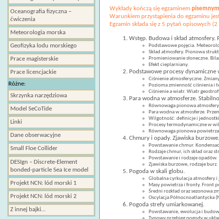
Wykłady kończą się egzaminem
pisemny
Oceanografia fizyczna –
Warunkiem przystąpienia do egzaminu jest
ćwiczenia
Egzamin składa się z 5 pytań opisowych (2
Meteorologia morska
Wstęp. Budowa i skład atmosfery. 
Geofizyka lodu morskiego
Podstawowe pojęcia. Meteorolog
Skład atmosfery. Pionowa strukt
Promieniowanie słoneczne. Bila
Prace magisterskie
Efekt cieplarniany.
Podstawowe procesy dynamiczne w
Prace licencjackie
Ciśnienie atmosferyczne. Zmiany
Różne:
Pozioma zmienność ciśnienia i 
Ciśnienie a wiatr. Wiatr geostro
Skrzynka narzędziowa
Para wodna w atmosferze. Stabiln
Równowaga pionowa atmosfery s
Model SeCoTide
Para wodna w atmosferze. Przem
Wilgotność: definicje i jednostki
Linki
Procesy termodynamiczne w wil
Równowaga pionowa powietrza w
Dane obserwacyjne
Chmury i opady. Zjawiska burzowe
Powstawanie chmur. Kondensacj
Small Floe Collider
Rodzaje chmur, ich skład oraz st
Powstawanie i rodzaje opadów.
DESIgn – Discrete-Element
Zjawiska burzowe, rodzaje burz.
bonded-particle Sea Ice model
Pogoda w skali globu.
Globalna cyrkulacja atmosfery i 
Projekt NCN: lód morski 1
Masy powietrza i fronty. Front p
Średni rozkład oraz sezonowa zm
Projekt NCN: lód morski 2
Oscylacja Północnoatlantycka (N
Pogoda strefy umiarkowanej.
Z innej bajki…
Powstawanie, ewolucja i budowa
Typowy przebieg pogody w układ