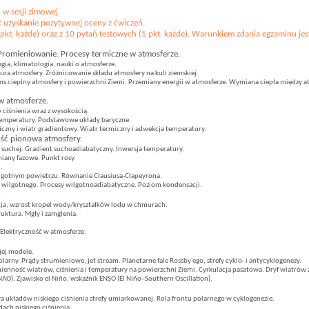
m
w sesji zimowej.
 uzyskanie pozytywnej oceny z ćwiczeń.
 pkt. każde) oraz z 10 pytań testowych (1 pkt. każde). Warunkiem zdania egzaminu je
Promieniowanie. Procesy termiczne w atmosferze.
ia, klimatologia, nauki o atmosferze.
ura atmosfery. Zróżnicowanie składu atmosfery na kuli ziemskiej.
ns cieplny atmosfery i powierzchni Ziemi. Przemiany energii w atmosferze. Wymiana ciepła między 
 atmosferze.
 ciśnienia wraz z wysokością.
temperatury. Podstawowe układy baryczne.
ficzny i wiatr gradientowy. Wiatr termiczny i adwekcja temperatury.
ość pionowa atmosfery.
uchej. Gradient suchoadiabatyczny. Inwersja temperatury.
iany fazowe. Punkt rosy.
.
gotnym powietrzu. Równanie Clausiusa-Clapeyrona.
ilgotnego. Procesy wilgotnoadiabatyczne. Poziom kondensacji.
.
a, wzrost kropel wody/kryształków lodu w chmurach.
ruktura. Mgły i zamglenia.
 Elektryczność w atmosferze.
jej modele.
olarny. Prądy strumieniowe, jet stream. Planetarne fale Rossby'ego, strefy cyklo- i antycyklogenezy.
ienność wiatrów, ciśnienia i temperatury na powierzchni Ziemi. Cyrkulacja pasatowa. Dryf wiatrów 
AO). Zjawisko el Niño, wskaźnik ENSO (El Niño–Southern Oscillation).
 układów niskiego ciśnienia strefy umiarkowanej. Rola frontu polarnego w cyklogenezie.
ach niskiego ciśnienia.