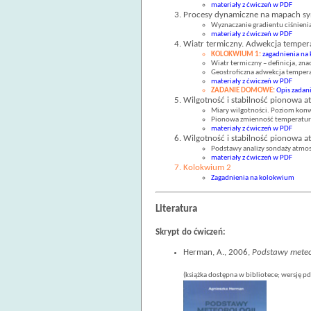
materiały z ćwiczeń w PDF
Procesy dynamiczne na mapach sy
Wyznaczanie gradientu ciśnieni
materiały z ćwiczeń w PDF
Wiatr termiczny. Adwekcja temper
KOLOKWIUM 1:
zagadnienia na
Wiatr termiczny – definicja, zn
Geostroficzna adwekcja tempera
materiały z ćwiczeń w PDF
ZADANIE DOMOWE:
Opis zadan
Wilgotność i stabilność pionowa at
Miary wilgotności. Poziom konwe
Pionowa zmienność temperatury 
materiały z ćwiczeń w PDF
Wilgotność i stabilność pionowa at
Podstawy analizy sondaży atmos
materiały z ćwiczeń w PDF
Kolokwium 2
Zagadnienia na kolokwium
Literatura
Skrypt do ćwiczeń:
Herman, A., 2006,
Podstawy meteor
(książka dostępna w bibliotece; wersję 