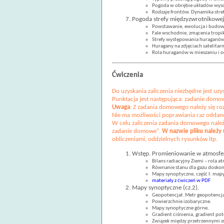
Pogoda w obrębie układów wysok
Rodzaje frontów. Dynamika stref
Pogoda strefy międzyzwrotnikowej
Powstawanie, ewolucja i budowa
Fale wschodnie, zmącenia tropik
Strefy występowania huraganów 
Huragany na zdjęciach satelita
Rola huraganów w mieszaniu i o
Ćwiczenia
Do uzyskania zaliczenia niezbędne jest u
Punktacja jest następująca: zadanie dom
Uwaga
: Z zadania domowego należy się ro
Nie ma możliwości poprawiania raz odda
W celu zaliczenia zadania domowego należ
zadanie domowe".
W nazwie pliku należy 
obliczeniami, oddzielnych rysunków itp.
Wstęp. Promieniowanie w atmosfer
Bilans radiacyjny Ziemi – rola 
Równanie stanu dla gazu doskon
Mapy synoptyczne, część I: ma
materiały z ćwiczeń w PDF
Mapy synoptyczne (cz.2).
Geopotencjał. Metr geopotencj
Powierzchnie izobaryczne.
Mapy synoptyczne górne.
Gradient ciśnienia, gradient po
Związek między przetrzennymi z