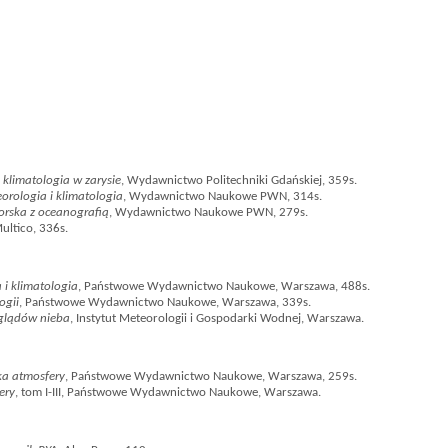
 klimatologia w zarysie
, Wydawnictwo Politechniki Gdańskiej, 359s.
orologia i klimatologia
, Wydawnictwo Naukowe PWN, 314s.
rska z oceanografią
, Wydawnictwo Naukowe PWN, 279s.
Multico, 336s.
 i klimatologia
, Państwowe Wydawnictwo Naukowe, Warszawa, 488s.
ogii
, Państwowe Wydawnictwo Naukowe, Warszawa, 339s.
glądów nieba
, Instytut Meteorologii i Gospodarki Wodnej, Warszawa.
ka atmosfery
, Państwowe Wydawnictwo Naukowe, Warszawa, 259s.
ery
, tom I-III, Państwowe Wydawnictwo Naukowe, Warszawa.