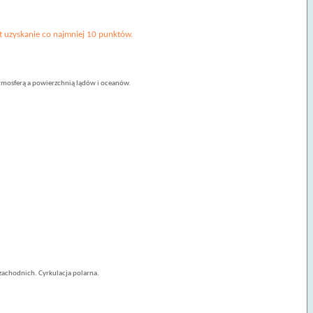
st uzyskanie co najmniej 10 punktów.
atmosferą a powierzchnią lądów i oceanów.
zachodnich. Cyrkulacja polarna.