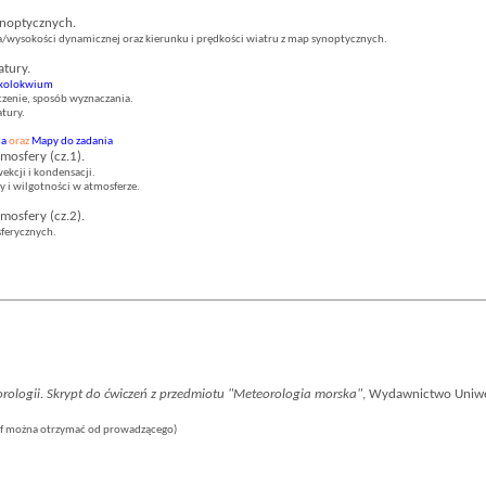
noptycznych.
a/wysokości dynamicznej oraz kierunku i prędkości wiatru z map synoptycznych.
atury.
 kolokwium
aczenie, sposób wyznaczania.
tury.
ia
oraz
Mapy do zadania
mosfery (cz.1).
kcji i kondensacji.
i wilgotności w atmosferze.
mosfery (cz.2).
ferycznych.
ologii. Skrypt do ćwiczeń z przedmiotu "Meteorologia morska"
, Wydawnictwo Uniwe
pdf można otrzymać od prowadzącego)