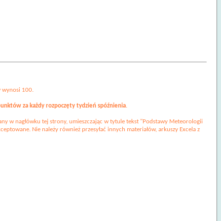
w wynosi 100.
unktów za każdy rozpoczęty tydzień spóźnienia
.
any w nagłówku tej strony, umieszczając w tytule tekst "Podstawy Meteorologii
kceptowane. Nie należy również przesyłać innych materiałów, arkuszy Excela z