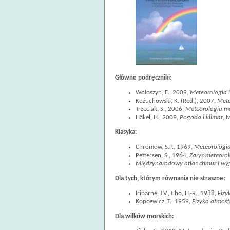
Główne podręczniki:
Wołoszyn, E., 2009,
Meteorologia i
Kożuchowski, K. (Red.), 2007,
Mete
Trzeciak, S., 2006,
Meteorologia mo
Häkel, H., 2009,
Pogoda i klimat
, 
Klasyka:
Chromow, S.P., 1969,
Meteorologia
Pettersen, S., 1964,
Zarys meteorol
Międzynarodowy atlas chmur i wy
Dla tych, którym równania nie straszne:
Iribarne, J.V., Cho, H.-R., 1988,
Fizy
Kopcewicz, T., 1959,
Fizyka atmosf
Dla wilków morskich: