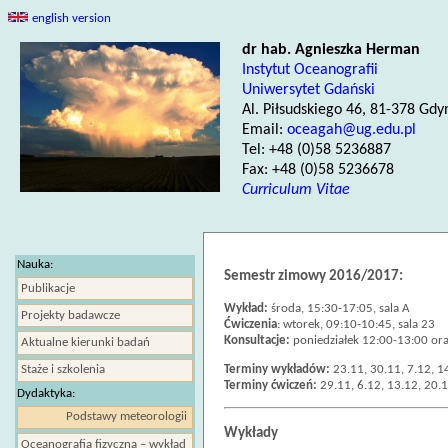
english version
dr hab. Agnieszka Herman
Instytut Oceanografii
Uniwersytet Gdański
Al. Piłsudskiego 46, 81-378 Gdy
Email:
oceagah@ug.edu.pl
Tel: +48 (0)58 5236887
Fax: +48 (0)58 5236678
Curriculum Vitae
Nauka:
Semestr zimowy 2016/2017:
Publikacje
Wykład:
środa, 15:30-17:05, sala A
Projekty badawcze
Ćwiczenia
: wtorek, 09:10-10:45, sala 23
Konsultacje:
poniedziałek 12:00-13:00 ora
Aktualne kierunki badań
Staże i szkolenia
Terminy wykładów:
23.11, 30.11, 7.12, 1
Terminy ćwiczeń:
29.11, 6.12, 13.12, 20.1
Dydaktyka:
Podstawy meteorologii
Wykłady
Oceanografia fizyczna – wykład