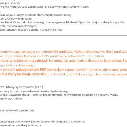
iego ciśnienia.
 frontalnych. Okluzja. Zachmurzenie i opady w strefach wyżów i niżów.
.
 układów niskiego ciśnienia strefy międzyzwrotnikowej.
alne. Cyklony tropikalne.
na Ziemi. Ocean jako źródło energii dla huraganów. Modele trójwymiarowej struktury huraganów.
rnych i mapach synoptycznych.
ceanicznym transporcie ciepła. Huragany a klimat.
zyskanie w ciągu semestru co najmniej 50 punktów. Maksymalna możliwa ilość punktó
owe: 30 punktów, kolokwium 1: 35 punktów, kolokwium 2: 35 punktów.
zliczyć
w ustalonym na zajęciach terminie
. Za spóźnienia naliczane są kary:
minus 5 p
nego zadania domowego.
y przesłać
pojedynczy plik PDF
zawierający raport (wyniki + opis) na adres email pod
umieścić tylko swoje nazwisko
(np.
Kowalski.pdf
). Pliki w innym formacie nie będą a
ze. Mapy synoptyczne (cz.1).
atmosfery i chmur w powstawaniu efektu cieplarnianego.
ałego. Równanie statyki. Formuły barometryczne, sprowadzanie ciśnienia do poziomu morza.
py powierzchniowe.
alny. Wysokość dynamiczna.
tencjału; grubość warstw jako miara średniej temperatury powietrza.
mianami temperatury i ciśnienia.