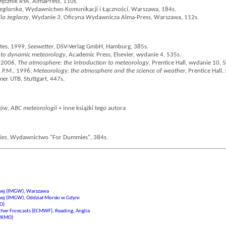
ręcznik RYA
, AlmaPress, 110s.
eglarska
, Wydawnictwo Komunikacji i Łączności, Warszawa, 184s.
la żeglarzy
, Wydanie 3, Oficyna Wydawnicza Alma-Press, Warszawa, 112s.
tes, 1999,
Seewetter
, DSV-Verlag GmbH, Hamburg, 385s.
 to dynamic meteorology
, Academic Press, Elsevier, wydanie 4, 535s.
., 2006,
The atmosphere: the introduction to meteorology
, Prentice Hall, wydanie 10, 
, P.M., 1996,
Meteorology: the atmosphere and the science of weather
, Prentice Hall,
mer UTB, Stuttgart, 447s.
fów
,
ABC meteorologii
+ inne książki tego autora
ies
, Wydawnictwo "For Dummies", 384s.
dnej (IMGW), Warszawa
nej (IMGW), Oddział Morski w Gdyni
O)
er Forecasts (ECMWF), Reading, Anglia
(UKMO)