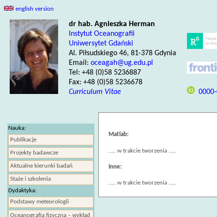
english version
dr hab. Agnieszka Herman
Instytut Oceanografii
Uniwersytet Gdański
Al. Piłsudskiego 46, 81-378 Gdynia
Email:
oceagah@ug.edu.pl
Tel: +48 (0)58 5236887
Fax: +48 (0)58 5236678
Curriculum Vitae
0000-
Nauka:
Matlab:
Publikacje
..... w trakcie tworzenia .....
Projekty badawcze
Aktualne kierunki badań
Inne:
Staże i szkolenia
..... w trakcie tworzenia .....
Dydaktyka:
Podstawy meteorologii
Oceanografia fizyczna – wykład