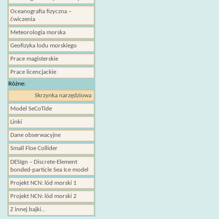
Oceanografia fizyczna –
ćwiczenia
Meteorologia morska
Geofizyka lodu morskiego
Prace magisterskie
Prace licencjackie
Różne:
Skrzynka narzędziowa
Model SeCoTide
Linki
Dane obserwacyjne
Small Floe Collider
DESIgn – Discrete-Element
bonded-particle Sea Ice model
Projekt NCN: lód morski 1
Projekt NCN: lód morski 2
Z innej bajki…